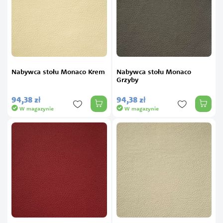
Nabywca stołu Monaco Krem
Nabywca stołu Monaco
Grzyby
94,
38
zł
94,
38
zł
W magazynie
W magazynie