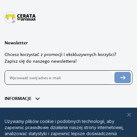
Newsletter
Chcesz korzystać z promocji i ekskluzywnych korzyści?
Zapisz się do naszego newslettera!
Subskrybuj
nasz
newsletter:
INFORMACJE
Używamy plików cookie i podobnych technologii, aby
OBSŁUGA KLIENTA
zapewnić prawidłowe działanie naszej strony internetowej,
analizować statystyki i zapewnić lepsze doświadczenia