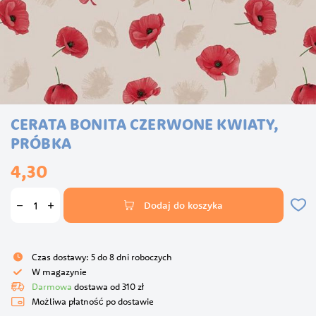
Przejdź
CERATA BONITA CZERWONE KWIATY,
na
początek
PRÓBKA
galerii
4,30
Dodaj do koszyka
Czas dostawy: 5 do 8 dni roboczych
W magazynie
Darmowa
dostawa od 310 zł
Możliwa płatność po dostawie