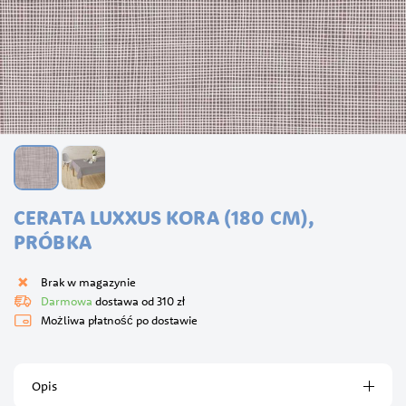
Przejdź
CERATA LUXXUS KORA (180 CM),
na
początek
PRÓBKA
galerii
Brak w magazynie
Darmowa
dostawa od 310 zł
Możliwa płatność po dostawie
Opis