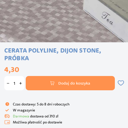
Przejdź
CERATA POLYLINE, DIJON STONE,
na
początek
PRÓBKA
galerii
4,30
Dodaj do koszyka
Czas dostawy: 5 do 8 dni roboczych
W magazynie
Darmowa
dostawa od 310 zł
Możliwa płatność po dostawie